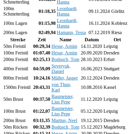
Schmetterling
Hanna
100m
Leonhardt,
01:18,35
09.11.2024
Görlitz
Schmetterling
Hanna
Leonhardt,
100m Lagen
01:15,98
16.11.2024
Koblenz
Hanna
200m Lagen
02:49,94
Hamann, Tessa
07.12.2019
Riesa
Strecke
Zeit
Name
Datum
Ort
50m Freistil
00:29,34
Hesse, Arnim
14.11.2020
Leipzig
100m Freistil
01:07,40
Hesse, Arnim
20.09.2020
Dresden
200m Freistil
02:25,13
Bodusch, Tom
28.10.2023
Erfurt
Severyuk,
400m Freistil
04:59,09
16.06.2023
Stuttgart
Daniel
800m Freistil
10:24,16
Müller, Jasper
20.12.2024
Dresden
von Thun,
1500m Freistil
20:43,31
10.08.2016
Kassel
Karl
Baumeister,
50m Brust
00:37,50
11.12.2020
Leipzig
Lius Pepe
Baumeister,
100m Brust
01:22,07
05.12.2020
Leipzig
Lius Pepe
200m Brust
03:11,35
Martius, Neel
19.12.2015
Dresden
50m Rücken
00:32,39
Bodusch, Tom
15.12.2023
Magdeburg
100m Rücken
01:15,34
Hesse, Arnim
20.09.2020
Dresden