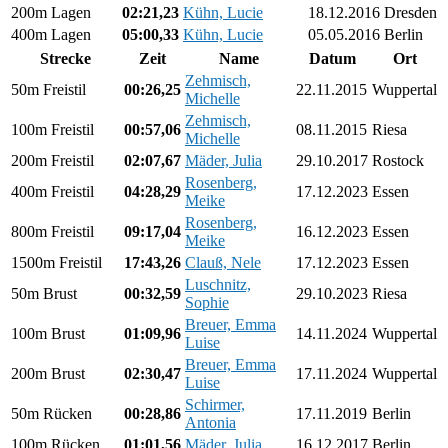
200m Lagen
02:21,23
Kühn, Lucie
18.12.2016
Dresden
400m Lagen
05:00,33
Kühn, Lucie
05.05.2016
Berlin
Strecke
Zeit
Name
Datum
Ort
Zehmisch,
50m Freistil
00:26,25
22.11.2015
Wuppertal
Michelle
Zehmisch,
100m Freistil
00:57,06
08.11.2015
Riesa
Michelle
200m Freistil
02:07,67
Mäder, Julia
29.10.2017
Rostock
Rosenberg,
400m Freistil
04:28,29
17.12.2023
Essen
Meike
Rosenberg,
800m Freistil
09:17,04
16.12.2023
Essen
Meike
1500m Freistil
17:43,26
Clauß, Nele
17.12.2023
Essen
Luschnitz,
50m Brust
00:32,59
29.10.2023
Riesa
Sophie
Breuer, Emma
100m Brust
01:09,96
14.11.2024
Wuppertal
Luise
Breuer, Emma
200m Brust
02:30,47
17.11.2024
Wuppertal
Luise
Schirmer,
50m Rücken
00:28,86
17.11.2019
Berlin
Antonia
100m Rücken
01:01,56
Mäder, Julia
16.12.2017
Berlin