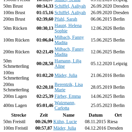
50m Brust
00:34,33
Schiffel, Aaliyah
26.09.2020
Dresden
100m Brust
01:15,16
Schiffel, Aaliyah
26.09.2020
Dresden
200m Brust
02:39,60
Pfahl, Sarah
06.06.2015
Berlin
Haupt, Helena
50m Rücken
00:30,13
12.06.2026
Berlin
Sophie
Milbach, Fanny
100m Rücken
01:06,04
15.06.2025
Berlin
Madita
Milbach, Fanny
200m Rücken
02:21,49
12.06.2025
Berlin
Madita
50m
Hamann, Lilja
00:28,58
05.12.2020
Leipzig
Schmetterling
Aline
100m
01:02,20
Mäder, Julia
21.06.2016
Berlin
Schmetterling
200m
Berentzik, Lisa
02:20,18
28.05.2019
Berlin
Schmetterling
Marie
200m Lagen
02:25,39
Färber, Emma
14.06.2025
Berlin
Waizmann,
400m Lagen
05:01,46
25.05.2023
Berlin
Carlotta
Strecke
Zeit
Name
Datum
Ort
50m Freistil
00:26,99
Kühn, Lucie
08.11.2015
Riesa
100m Freistil
00:57,87
Mäder, Julia
04.12.2016
Dresden