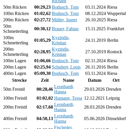
Richard
50m Rücken
00:29,23
Bodusch, Tom
03.11.2024
Riesa
100m Rücken
01:02,62
Bodusch, Tom
08.12.2024
Wuppertal
200m Rücken
02:27,72
Müller, Jasper
26.10.2025
Riesa
50m
00:30,12
Brauer, Fabian
15.11.2025
Frankfurt
Schmetterling
100m
Kyziridis,
01:05,29
24.11.2019
Berlin
Schmetterling
Kristian
200m
Kyziridis,
02:28,95
27.10.2019
Rostock
Schmetterling
Kristian
100m Lagen
01:06,66
Bodusch, Tom
02.11.2024
Riesa
200m Lagen
02:25,94
Schubert, Louis
26.11.2016
Berlin
400m Lagen
05:09,30
Bodusch, Tom
03.11.2024
Riesa
Strecke
Zeit
Name
Datum
Ort
Leonhardt,
50m Freistil
00:28,46
29.03.2026
Dresden
Hanna
100m Freistil
01:02,02
Hamann, Tessa
12.12.2021
Leipzig
Leonhardt,
200m Freistil
02:17,68
28.03.2026
Dresden
Hanna
Leonhardt,
400m Freistil
04:50,13
05.06.2026
Düsseldorf
Hanna
Fischeder,