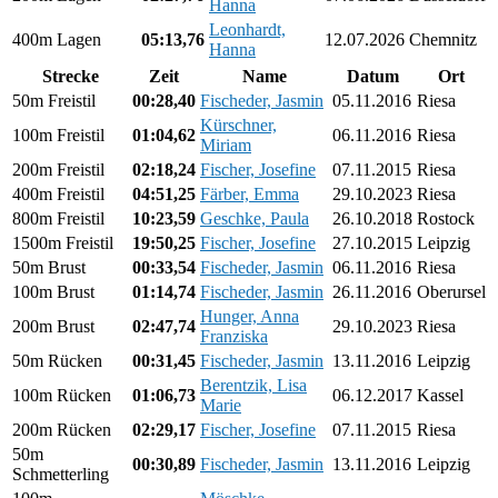
Hanna
Leonhardt,
400m Lagen
05:13,76
12.07.2026
Chemnitz
Hanna
Strecke
Zeit
Name
Datum
Ort
50m Freistil
00:28,40
Fischeder, Jasmin
05.11.2016
Riesa
Kürschner,
100m Freistil
01:04,62
06.11.2016
Riesa
Miriam
200m Freistil
02:18,24
Fischer, Josefine
07.11.2015
Riesa
400m Freistil
04:51,25
Färber, Emma
29.10.2023
Riesa
800m Freistil
10:23,59
Geschke, Paula
26.10.2018
Rostock
1500m Freistil
19:50,25
Fischer, Josefine
27.10.2015
Leipzig
50m Brust
00:33,54
Fischeder, Jasmin
06.11.2016
Riesa
100m Brust
01:14,74
Fischeder, Jasmin
26.11.2016
Oberursel
Hunger, Anna
200m Brust
02:47,74
29.10.2023
Riesa
Franziska
50m Rücken
00:31,45
Fischeder, Jasmin
13.11.2016
Leipzig
Berentzik, Lisa
100m Rücken
01:06,73
06.12.2017
Kassel
Marie
200m Rücken
02:29,17
Fischer, Josefine
07.11.2015
Riesa
50m
00:30,89
Fischeder, Jasmin
13.11.2016
Leipzig
Schmetterling