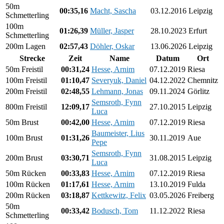
50m
00:35,16
Macht, Sascha
03.12.2016
Leipzig
Schmetterling
100m
01:26,39
Müller, Jasper
28.10.2023
Erfurt
Schmetterling
200m Lagen
02:57,43
Döhler, Oskar
13.06.2026
Leipzig
Strecke
Zeit
Name
Datum
Ort
50m Freistil
00:31,24
Hesse, Arnim
07.12.2019
Riesa
100m Freistil
01:10,47
Severyuk, Daniel
04.12.2022
Chemnitz
200m Freistil
02:48,55
Lehmann, Jonas
09.11.2024
Görlitz
Semsroth, Fynn
800m Freistil
12:09,17
27.10.2015
Leipzig
Luca
50m Brust
00:42,00
Hesse, Arnim
07.12.2019
Riesa
Baumeister, Lius
100m Brust
01:31,26
30.11.2019
Aue
Pepe
Semsroth, Fynn
200m Brust
03:30,71
31.08.2015
Leipzig
Luca
50m Rücken
00:33,83
Hesse, Arnim
07.12.2019
Riesa
100m Rücken
01:17,61
Hesse, Arnim
13.10.2019
Fulda
200m Rücken
03:18,87
Kettkewitz, Felix
03.05.2026
Freiberg
50m
00:33,42
Bodusch, Tom
11.12.2022
Riesa
Schmetterling