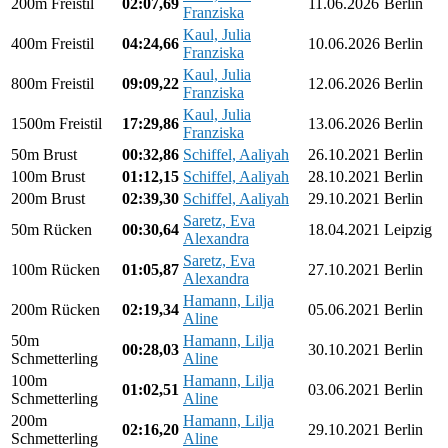
200m Freistil
02:07,69
11.06.2026
Berlin
Franziska
Kaul, Julia
400m Freistil
04:24,66
10.06.2026
Berlin
Franziska
Kaul, Julia
800m Freistil
09:09,22
12.06.2026
Berlin
Franziska
Kaul, Julia
1500m Freistil
17:29,86
13.06.2026
Berlin
Franziska
50m Brust
00:32,86
Schiffel, Aaliyah
26.10.2021
Berlin
100m Brust
01:12,15
Schiffel, Aaliyah
28.10.2021
Berlin
200m Brust
02:39,30
Schiffel, Aaliyah
29.10.2021
Berlin
Saretz, Eva
50m Rücken
00:30,64
18.04.2021
Leipzig
Alexandra
Saretz, Eva
100m Rücken
01:05,87
27.10.2021
Berlin
Alexandra
Hamann, Lilja
200m Rücken
02:19,34
05.06.2021
Berlin
Aline
50m
Hamann, Lilja
00:28,03
30.10.2021
Berlin
Schmetterling
Aline
100m
Hamann, Lilja
01:02,51
03.06.2021
Berlin
Schmetterling
Aline
200m
Hamann, Lilja
02:16,20
29.10.2021
Berlin
Schmetterling
Aline