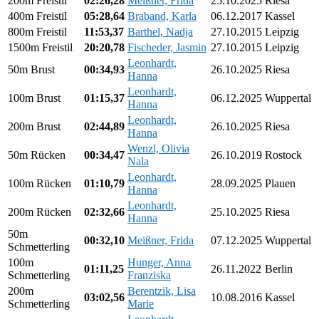
200m Freistil
02:26,28
Meißner, Frida
25.10.2025
Riesa
400m Freistil
05:28,64
Braband, Karla
06.12.2017
Kassel
800m Freistil
11:53,37
Barthel, Nadja
27.10.2015
Leipzig
1500m Freistil
20:20,78
Fischeder, Jasmin
27.10.2015
Leipzig
Leonhardt,
50m Brust
00:34,93
26.10.2025
Riesa
Hanna
Leonhardt,
100m Brust
01:15,37
06.12.2025
Wuppertal
Hanna
Leonhardt,
200m Brust
02:44,89
26.10.2025
Riesa
Hanna
Wenzl, Olivia
50m Rücken
00:34,47
26.10.2019
Rostock
Nala
Leonhardt,
100m Rücken
01:10,79
28.09.2025
Plauen
Hanna
Leonhardt,
200m Rücken
02:32,66
25.10.2025
Riesa
Hanna
50m
00:32,10
Meißner, Frida
07.12.2025
Wuppertal
Schmetterling
100m
Hunger, Anna
01:11,25
26.11.2022
Berlin
Schmetterling
Franziska
200m
Berentzik, Lisa
03:02,56
10.08.2016
Kassel
Schmetterling
Marie