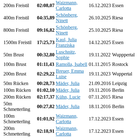
Waizmann,
200m Freistil
02:08,07
16.12.2023
Essen
Carlotta
Schönberg,
400m Freistil
04:35,89
26.10.2025
Riesa
Ninett
Schönberg,
800m Freistil
09:16,82
25.10.2025
Riesa
Ninett
Kaul, Julia
1500m Freistil
17:25,73
14.12.2025
Essen
Franziska
Luschnitz,
50m Brust
00:32,80
19.11.2022
Wupppertal
Sophie
100m Brust
01:11,43
Ramolla, Isabell
01.11.2015
Rostock
Breuer, Emma
200m Brust
02:29,22
19.11.2023
Wuppertal
Luise
50m Rücken
00:28,73
Mäder, Julia
21.09.2016
Leipzig
100m Rücken
01:02,10
Mäder, Julia
19.11.2016
Berlin
200m Rücken
02:17,37
Kühn, Lucie
07.11.2015
Riesa
50m
00:27,82
Mäder, Julia
18.11.2016
Berlin
Schmetterling
100m
Waizmann,
01:01,92
17.12.2023
Essen
Schmetterling
Carlotta
200m
Waizmann,
02:18,91
17.12.2023
Essen
Schmetterling
Carlotta