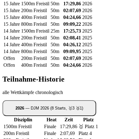
15 Jahre
1500m Freistil
50m
17:29,86
2026
15 Jahre
200m Freistil
50m
02:07,69
2026
15 Jahre
400m Freistil
50m
04:24,66
2026
15 Jahre
800m Freistil
50m
09:09,22
2026
14 Jahre
1500m Freistil
25m
17:25,73
2025
14 Jahre
200m Freistil
50m
02:08,41
2025
14 Jahre
400m Freistil
50m
04:26,12
2025
14 Jahre
800m Freistil
50m
09:09,95
2025
Offen
200m Freistil
50m
02:07,69
2026
Offen
400m Freistil
50m
04:24,66
2026
Teilnahme-Historie
alle Wettkämpfe chronologisch
2026
— DJM 2026
(8 Starts, 🥇3 🥉1)
Disziplin
Heat
Zeit
Platz
1500m Freistil
Finale
17:29,86
🥇 Platz 1
200m Freistil
Finale
2:07,69
Platz 4