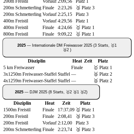
200m Freistil
Vorlauf
2:09,56
Platz 1
200m Schmetterling
Finale
2:23,26
🥉 Platz 3
200m Schmetterling
Vorlauf
2:25,15
Platz 3
400m Freistil
Vorlauf
4:29,56
Platz 1
400m Freistil
Finale
4:24,66
🥇 Platz 1
800m Freistil
Finale
9:09,22
🥇 Platz 1
2025
— Internationale DM Freiwasser 2025
(3 Starts, 🥇1
🥈2 )
Disziplin
Heat
Zeit
Platz
5 km Freiwasser
Finale
🥇 Platz 1
3x1250m Freiwasser-Staffel
Staffel
—
🥈 Platz 2
4x1259m Freiwasser-Staffel
Staffel
—
🥈 Platz 2
2025
— DJM 2025
(8 Starts, 🥇2 🥈1 🥉2)
Disziplin
Heat
Zeit
Platz
1500m Freistil
Finale
17:37,09
🥇 Platz 1
200m Freistil
Finale
2:08,41
🥉 Platz 3
200m Freistil
Vorlauf
2:12,00
Platz 3
200m Schmetterling
Finale
2:23,74
🥉 Platz 3