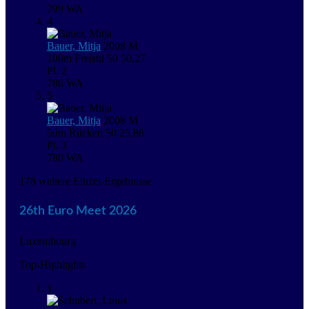
799
WA
4
Bauer, Mitja
2008
M
100m Freistil
50
50,27
Pl. 2
786
WA
5
Bauer, Mitja
2008
M
50m Rücken
50
25,86
Pl. 3
780
WA
178 weitere Einzel-Ergebnisse
26th Euro Meet 2026
Luxembourg
Top-Highlights
1