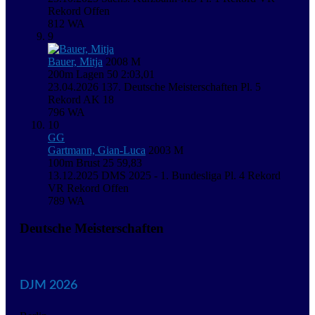
Rekord Offen
812
WA
9
Bauer, Mitja
2008
M
200m Lagen
50
2:03,01
23.04.2026
137. Deutsche Meisterschaften
Pl. 5
Rekord AK 18
796
WA
10
GG
Gartmann, Gian-Luca
2003
M
100m Brust
25
59,83
13.12.2025
DMS 2025 - 1. Bundesliga
Pl. 4
Rekord
VR
Rekord Offen
789
WA
Deutsche Meisterschaften
DJM 2026