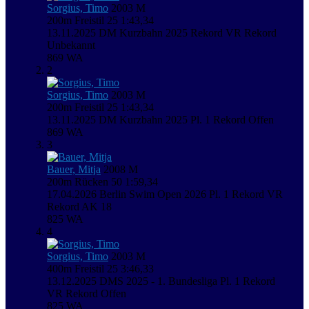
Sorgius, Timo
2003
M
200m Freistil
25
1:43,34
13.11.2025
DM Kurzbahn 2025
Rekord VR
Rekord
Unbekannt
869
WA
2
Sorgius, Timo
2003
M
200m Freistil
25
1:43,34
13.11.2025
DM Kurzbahn 2025
Pl. 1
Rekord Offen
869
WA
3
Bauer, Mitja
2008
M
200m Rücken
50
1:59,34
17.04.2026
Berlin Swim Open 2026
Pl. 1
Rekord VR
Rekord AK 18
825
WA
4
Sorgius, Timo
2003
M
400m Freistil
25
3:46,33
13.12.2025
DMS 2025 - 1. Bundesliga
Pl. 1
Rekord
VR
Rekord Offen
825
WA