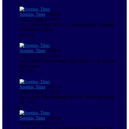
5
Sorgius, Timo
2003
M
100m Freistil
25
47,93
13.12.2025
DMS 2025 - 1. Bundesliga
Pl. 3
Rekord
VR
Rekord Offen
819
WA
6
Sorgius, Timo
2003
M
100m Freistil
25
47,97
13.11.2025
DM Kurzbahn 2025
Rekord VR
Rekord
Unbekannt
817
WA
7
Sorgius, Timo
2003
M
100m Freistil
25
47,97
13.11.2025
DM Kurzbahn 2025
Pl. 4
Rekord Offen
817
WA
8
Sorgius, Timo
2003
M
200m Freistil
25
1:45,72
25.10.2025
Sächs. Kurzbahn-MS
Pl. 1
Rekord VR