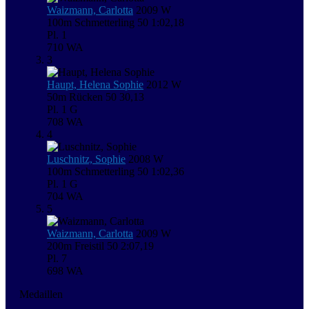
Waizmann, Carlotta
2009
W
100m Schmetterling
50
1:02,18
Pl. 1
710
WA
3
Haupt, Helena Sophie
2012
W
50m Rücken
50
30,13
Pl. 1
G
708
WA
4
Luschnitz, Sophie
2008
W
100m Schmetterling
50
1:02,36
Pl. 1
G
704
WA
5
Waizmann, Carlotta
2009
W
200m Freistil
50
2:07,19
Pl. 7
698
WA
Medaillen