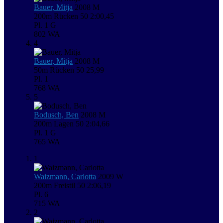
Bauer, Mitja
2008
M
200m Rücken
50
2:00,45
Pl. 1
G
802
WA
4
Bauer, Mitja
2008
M
50m Rücken
50
25,99
Pl. 1
768
WA
5
Bodusch, Ben
2008
M
200m Lagen
50
2:04,66
Pl. 1
G
765
WA
1
Waizmann, Carlotta
2009
W
200m Freistil
50
2:06,19
Pl. 6
715
WA
2