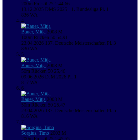
200m Freistil
25
1:44,66
13.12.2025
DMS 2025 - 1. Bundesliga
Pl. 1
836
WA
4
Bauer, Mitja
2008
M
100m Rücken
50
54,91
23.04.2026
137. Deutsche Meisterschaften
Pl. 3
830
WA
5
Bauer, Mitja
2008
M
50m Rücken
50
25,46
09.06.2026
DJM 2026
Pl. 1
817
WA
6
Bauer, Mitja
2008
M
50m Rücken
50
25,47
23.04.2026
137. Deutsche Meisterschaften
Pl. 5
816
WA
7
Sorgius, Timo
2003
M
200m Freistil
25
1:45,55