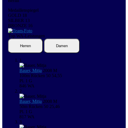
Berlin
Medaillenspiegel
GOLD
18
SILBER
13
BRONZE
16
Top WA-Leistungen
Herren
Damen
1
Bauer, Mitja
2008
M
100m Rücken
50
54,55
Pl. 1
G
846
WA
2
Bauer, Mitja
2008
M
50m Rücken
50
25,46
Pl. 1
G
817
WA
3