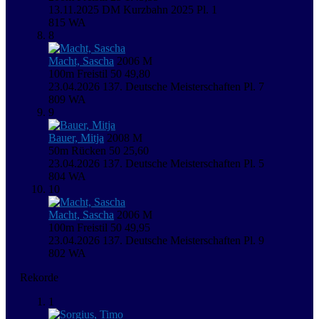
13.11.2025
DM Kurzbahn 2025
Pl. 1
815
WA
8
Macht, Sascha
2006
M
100m Freistil
50
49,80
23.04.2026
137. Deutsche Meisterschaften
Pl. 7
809
WA
9
Bauer, Mitja
2008
M
50m Rücken
50
25,60
23.04.2026
137. Deutsche Meisterschaften
Pl. 5
804
WA
10
Macht, Sascha
2006
M
100m Freistil
50
49,95
23.04.2026
137. Deutsche Meisterschaften
Pl. 9
802
WA
Rekorde
1