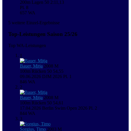
200m Lagen
50
2:11,13
Pl. 8
657
WA
5 weitere Einzel-Ergebnisse
Top-Leistungen Saison 25/26
Top WA-Leistungen
1
Bauer, Mitja
2008
M
100m Rücken
50
54,55
09.06.2026
DJM 2026
Pl. 1
846
WA
2
Bauer, Mitja
2008
M
100m Rücken
50
54,61
17.04.2026
Berlin Swim Open 2026
Pl. 2
844
WA
3
Sorgius, Timo
2003
M