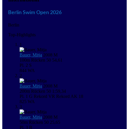
Berlin Swim Open 2026
Berlin
Top-Highlights
1
Bauer, Mitja
2008
M
100m Rücken
50
54,61
Pl. 2
S
844
WA
2
Bauer, Mitja
2008
M
200m Rücken
50
1:59,34
Pl. 1
G
Rekord VR
Rekord AK 18
825
WA
3
Bauer, Mitja
2008
M
50m Rücken
50
25,65
Pl. 3
B