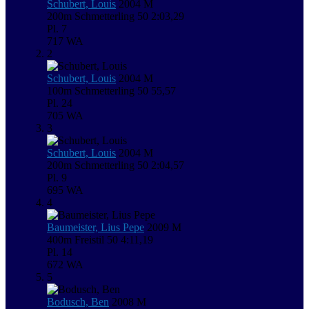
Schubert, Louis
2004
M
200m Schmetterling
50
2:03,29
Pl. 7
717
WA
2
Schubert, Louis
2004
M
100m Schmetterling
50
55,57
Pl. 24
705
WA
3
Schubert, Louis
2004
M
200m Schmetterling
50
2:04,57
Pl. 9
695
WA
4
Baumeister, Lius Pepe
2009
M
400m Freistil
50
4:11,19
Pl. 14
672
WA
5
Bodusch, Ben
2008
M