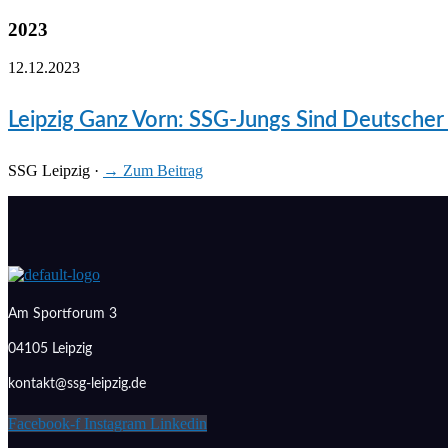
2023
12.12.2023
Leipzig Ganz Vorn: SSG-Jungs Sind Deutsche
SSG Leipzig
·
→ Zum Beitrag
Am Sportforum 3
04105 Leipzig
kontakt@ssg-leipzig.de
Facebook-f
Instagram
Linkedin