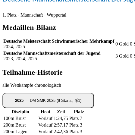
1. Platz · Mannschaft · Wuppertal
Medaillen-Bilanz
Deutsche Meisterschaft Schwimmerischer Mehrkampf
0
Gold
0
S
2024, 2025
Deutsche Mannschaftsmeisterschaft der Jugend
3
Gold
0
S
2023, 2024, 2025
Teilnahme-Historie
alle Wettkämpfe chronologisch
2025
— DM SMK 2025
(8 Starts, 🥉1)
Disziplin
Heat
Zeit
Platz
100m Brust
Vorlauf
1:24,75
Platz 7
200m Brust
Vorlauf
2:57,17
Platz 3
200m Lagen
Vorlauf
2:42,36
Platz 3