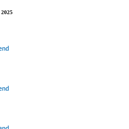
 2025
end
end
end