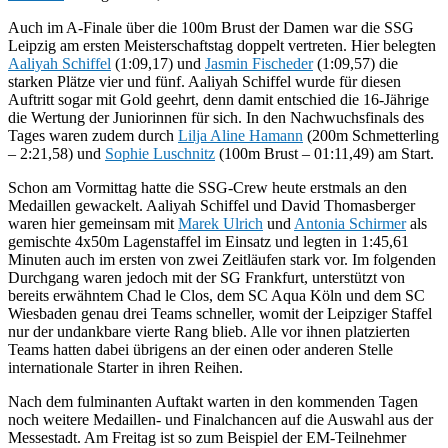
Auch im A-Finale über die 100m Brust der Damen war die SSG
Leipzig am ersten Meisterschaftstag doppelt vertreten. Hier belegten
Aaliyah Schiffel
(1:09,17) und
Jasmin Fischeder
(1:09,57) die
starken Plätze vier und fünf. Aaliyah Schiffel wurde für diesen
Auftritt sogar mit Gold geehrt, denn damit entschied die 16-Jährige
die Wertung der Juniorinnen für sich. In den Nachwuchsfinals des
Tages waren zudem durch
Lilja Aline Hamann
(200m Schmetterling
– 2:21,58) und
Sophie Luschnitz
(100m Brust – 01:11,49) am Start.
Schon am Vormittag hatte die SSG-Crew heute erstmals an den
Medaillen gewackelt. Aaliyah Schiffel und David Thomasberger
waren hier gemeinsam mit
Marek Ulrich
und
Antonia Schirmer
als
gemischte 4x50m Lagenstaffel im Einsatz und legten in 1:45,61
Minuten auch im ersten von zwei Zeitläufen stark vor. Im folgenden
Durchgang waren jedoch mit der SG Frankfurt, unterstützt von
bereits erwähntem Chad le Clos, dem SC Aqua Köln und dem SC
Wiesbaden genau drei Teams schneller, womit der Leipziger Staffel
nur der undankbare vierte Rang blieb. Alle vor ihnen platzierten
Teams hatten dabei übrigens an der einen oder anderen Stelle
internationale Starter in ihren Reihen.
Nach dem fulminanten Auftakt warten in den kommenden Tagen
noch weitere Medaillen- und Finalchancen auf die Auswahl aus der
Messestadt. Am Freitag ist so zum Beispiel der EM-Teilnehmer