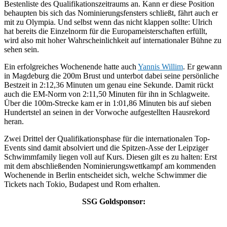
Bestenliste des Qualifikationszeitraums an. Kann er diese Position
behaupten bis sich das Nominierungsfensters schließt, fährt auch er
mit zu Olympia. Und selbst wenn das nicht klappen sollte: Ulrich
hat bereits die Einzelnorm für die Europameisterschaften erfüllt,
wird also mit hoher Wahrscheinlichkeit auf internationaler Bühne zu
sehen sein.
Ein erfolgreiches Wochenende hatte auch
Yannis Willim
. Er gewann
in Magdeburg die 200m Brust und unterbot dabei seine persönliche
Bestzeit in 2:12,36 Minuten um genau eine Sekunde. Damit rückt
auch die EM-Norm von 2:11,50 Minuten für ihn in Schlagweite.
Über die 100m-Strecke kam er in 1:01,86 Minuten bis auf sieben
Hundertstel an seinen in der Vorwoche aufgestellten Hausrekord
heran.
Zwei Drittel der Qualifikationsphase für die internationalen Top-
Events sind damit absolviert und die Spitzen-Asse der Leipziger
Schwimmfamily liegen voll auf Kurs. Diesen gilt es zu halten: Erst
mit dem abschließenden Nominierungswettkampf am kommenden
Wochenende in Berlin entscheidet sich, welche Schwimmer die
Tickets nach Tokio, Budapest und Rom erhalten.
SSG Goldsponsor: