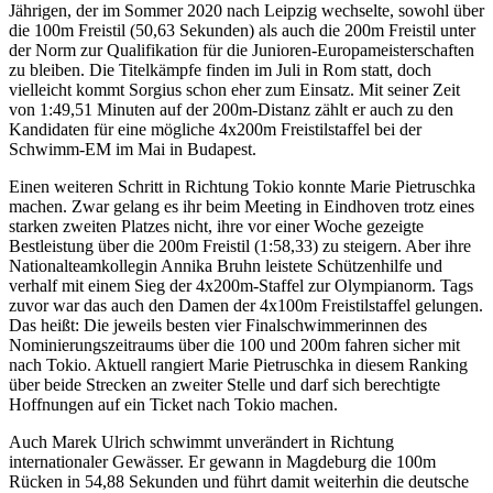
Jährigen, der im Sommer 2020 nach Leipzig wechselte, sowohl über
die 100m Freistil (50,63 Sekunden) als auch die 200m Freistil unter
der Norm zur Qualifikation für die Junioren-Europameisterschaften
zu bleiben. Die Titelkämpfe finden im Juli in Rom statt, doch
vielleicht kommt Sorgius schon eher zum Einsatz. Mit seiner Zeit
von 1:49,51 Minuten auf der 200m-Distanz zählt er auch zu den
Kandidaten für eine mögliche 4x200m Freistilstaffel bei der
Schwimm-EM im Mai in Budapest.
Einen weiteren Schritt in Richtung Tokio konnte Marie Pietruschka
machen. Zwar gelang es ihr beim Meeting in Eindhoven trotz eines
starken zweiten Platzes nicht, ihre vor einer Woche gezeigte
Bestleistung über die 200m Freistil (1:58,33) zu steigern. Aber ihre
Nationalteamkollegin Annika Bruhn leistete Schützenhilfe und
verhalf mit einem Sieg der 4x200m-Staffel zur Olympianorm. Tags
zuvor war das auch den Damen der 4x100m Freistilstaffel gelungen.
Das heißt: Die jeweils besten vier Finalschwimmerinnen des
Nominierungszeitraums über die 100 und 200m fahren sicher mit
nach Tokio. Aktuell rangiert Marie Pietruschka in diesem Ranking
über beide Strecken an zweiter Stelle und darf sich berechtigte
Hoffnungen auf ein Ticket nach Tokio machen.
Auch Marek Ulrich schwimmt unverändert in Richtung
internationaler Gewässer. Er gewann in Magdeburg die 100m
Rücken in 54,88 Sekunden und führt damit weiterhin die deutsche