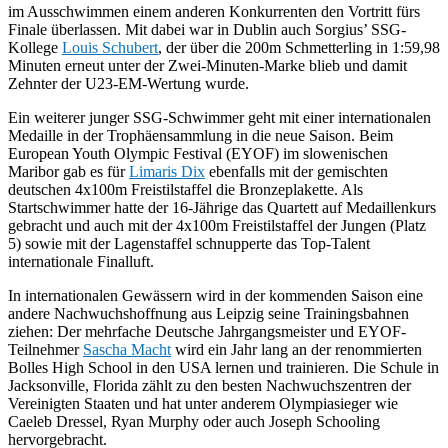
im Ausschwimmen einem anderen Konkurrenten den Vortritt fürs
Finale überlassen. Mit dabei war in Dublin auch Sorgius’ SSG-
Kollege
Louis Schubert
, der über die 200m Schmetterling in 1:59,98
Minuten erneut unter der Zwei-Minuten-Marke blieb und damit
Zehnter der U23-EM-Wertung wurde.
Ein weiterer junger SSG-Schwimmer geht mit einer internationalen
Medaille in der Trophäensammlung in die neue Saison. Beim
European Youth Olympic Festival (EYOF) im slowenischen
Maribor gab es für
Limaris Dix
ebenfalls mit der gemischten
deutschen 4x100m Freistilstaffel die Bronzeplakette. Als
Startschwimmer hatte der 16-Jährige das Quartett auf Medaillenkurs
gebracht und auch mit der 4x100m Freistilstaffel der Jungen (Platz
5) sowie mit der Lagenstaffel schnupperte das Top-Talent
internationale Finalluft.
In internationalen Gewässern wird in der kommenden Saison eine
andere Nachwuchshoffnung aus Leipzig seine Trainingsbahnen
ziehen: Der mehrfache Deutsche Jahrgangsmeister und EYOF-
Teilnehmer
Sascha Macht
wird ein Jahr lang an der renommierten
Bolles High School in den USA lernen und trainieren. Die Schule in
Jacksonville, Florida zählt zu den besten Nachwuchszentren der
Vereinigten Staaten und hat unter anderem Olympiasieger wie
Caeleb Dressel, Ryan Murphy oder auch Joseph Schooling
hervorgebracht.