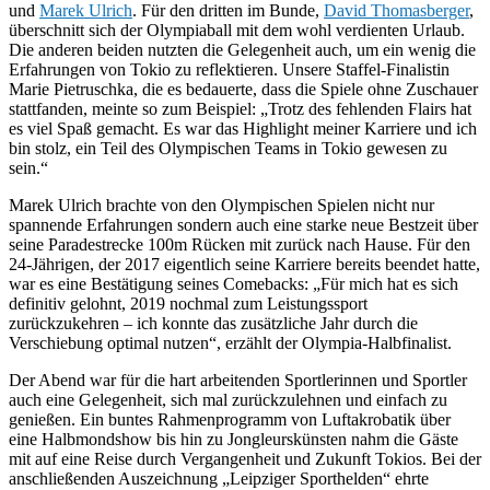
und
Marek Ulrich
. Für den dritten im Bunde,
David Thomasberger
,
überschnitt sich der Olympiaball mit dem wohl verdienten Urlaub.
Die anderen beiden nutzten die Gelegenheit auch, um ein wenig die
Erfahrungen von Tokio zu reflektieren. Unsere Staffel-Finalistin
Marie Pietruschka, die es bedauerte, dass die Spiele ohne Zuschauer
stattfanden, meinte so zum Beispiel: „Trotz des fehlenden Flairs hat
es viel Spaß gemacht. Es war das Highlight meiner Karriere und ich
bin stolz, ein Teil des Olympischen Teams in Tokio gewesen zu
sein.“
Marek Ulrich brachte von den Olympischen Spielen nicht nur
spannende Erfahrungen sondern auch eine starke neue Bestzeit über
seine Paradestrecke 100m Rücken mit zurück nach Hause. Für den
24-Jährigen, der 2017 eigentlich seine Karriere bereits beendet hatte,
war es eine Bestätigung seines Comebacks: „Für mich hat es sich
definitiv gelohnt, 2019 nochmal zum Leistungssport
zurückzukehren – ich konnte das zusätzliche Jahr durch die
Verschiebung optimal nutzen“, erzählt der Olympia-Halbfinalist.
Der Abend war für die hart arbeitenden Sportlerinnen und Sportler
auch eine Gelegenheit, sich mal zurückzulehnen und einfach zu
genießen. Ein buntes Rahmenprogramm von Luftakrobatik über
eine Halbmondshow bis hin zu Jongleurskünsten nahm die Gäste
mit auf eine Reise durch Vergangenheit und Zukunft Tokios. Bei der
anschließenden Auszeichnung „Leipziger Sporthelden“ ehrte