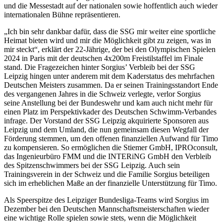
und die Messestadt auf der nationalen sowie hoffentlich auch wieder
internationalen Bühne repräsentieren.
„Ich bin sehr dankbar dafür, dass die SSG mir weiter eine sportliche
Heimat bieten wird und mir die Möglichkeit gibt zu zeigen, was in
mir steckt“, erklärt der 22-Jährige, der bei den Olympischen Spielen
2024 in Paris mit der deutschen 4x200m Freistilstaffel im Finale
stand. Die Fragezeichen hinter Sorgius’ Verbleib bei der SSG
Leipzig hingen unter anderem mit dem Kaderstatus des mehrfachen
Deutschen Meisters zusammen. Da er seinen Trainingsstandort Ende
des vergangenen Jahres in die Schweiz verlegte, verlor Sorgius
seine Anstellung bei der Bundeswehr und kam auch nicht mehr für
einen Platz im Perspektivkader des Deutschen Schwimm-Verbandes
infrage. Der Vorstand der SSG Leipzig akquirierte Sponsoren aus
Leipzig und dem Umland, die nun gemeinsam diesen Wegfall der
Förderung stemmen, um den offenen finanziellen Aufwand für Timo
zu kompensieren. So ermöglichen die Stiemer GmbH, IPROconsult,
das Ingenieurbüro FMM und die INTERiNG GmbH den Verbleib
des Spitzenschwimmers bei der SSG Leipzig. Auch sein
Trainingsverein in der Schweiz und die Familie Sorgius beteiligen
sich im erheblichen Maße an der finanzielle Unterstützung für Timo.
Als Speerspitze des Leipziger Bundesliga-Teams wird Sorgius im
Dezember bei den Deutschen Mannschaftsmeisterschaften wieder
eine wichtige Rolle spielen sowie stets, wenn die Möglichkeit