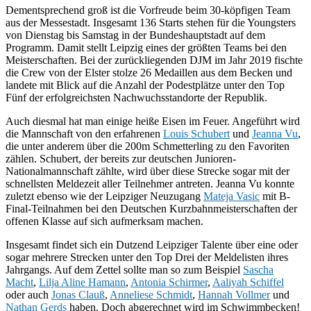
Dementsprechend groß ist die Vorfreude beim 30-köpfigen Team
aus der Messestadt. Insgesamt 136 Starts stehen für die Youngsters
von Dienstag bis Samstag in der Bundeshauptstadt auf dem
Programm. Damit stellt Leipzig eines der größten Teams bei den
Meisterschaften. Bei der zurückliegenden DJM im Jahr 2019 fischte
die Crew von der Elster stolze 26 Medaillen aus dem Becken und
landete mit Blick auf die Anzahl der Podestplätze unter den Top
Fünf der erfolgreichsten Nachwuchsstandorte der Republik.
Auch diesmal hat man einige heiße Eisen im Feuer. Angeführt wird
die Mannschaft von den erfahrenen
Louis Schubert
und
Jeanna Vu
,
die unter anderem über die 200m Schmetterling zu den Favoriten
zählen. Schubert, der bereits zur deutschen Junioren-
Nationalmannschaft zählte, wird über diese Strecke sogar mit der
schnellsten Meldezeit aller Teilnehmer antreten. Jeanna Vu konnte
zuletzt ebenso wie der Leipziger Neuzugang
Mateja Vasic
mit B-
Final-Teilnahmen bei den Deutschen Kurzbahnmeisterschaften der
offenen Klasse auf sich aufmerksam machen.
Insgesamt findet sich ein Dutzend Leipziger Talente über eine oder
sogar mehrere Strecken unter den Top Drei der Meldelisten ihres
Jahrgangs. Auf dem Zettel sollte man so zum Beispiel
Sascha
Macht
,
Lilja Aline Hamann
,
Antonia Schirmer
,
Aaliyah Schiffel
oder auch
Jonas Clauß
,
Anneliese Schmidt
,
Hannah Vollmer
und
Nathan Gerds
haben. Doch abgerechnet wird im Schwimmbecken!