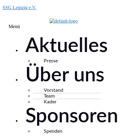
SSG Leipzig e.V.
Menü
Aktuelles
Presse
Über uns
Vorstand
Team
Kader
Sponsoren
Spenden