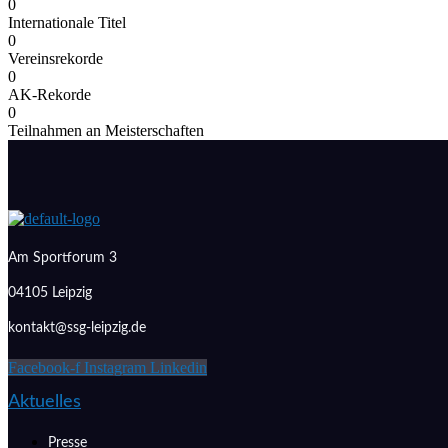
0
Internationale Titel
0
Vereinsrekorde
0
AK-Rekorde
0
Teilnahmen an Meisterschaften
Am Sportforum 3
04105 Leipzig
kontakt@ssg-leipzig.de
Facebook-f
Instagram
Linkedin
Aktuelles
Presse