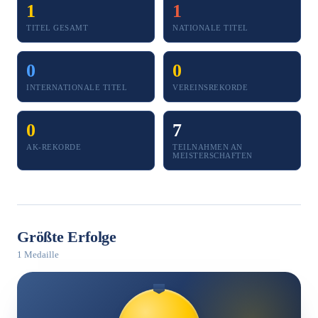
1
1
TITEL GESAMT
NATIONALE TITEL
0
0
INTERNATIONALE TITEL
VEREINSREKORDE
0
7
AK-REKORDE
TEILNAHMEN AN
MEISTERSCHAFTEN
Größte Erfolge
1 Medaille