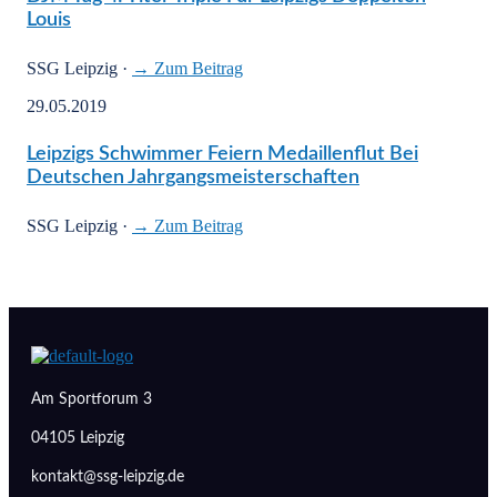
Louis
SSG Leipzig
·
→ Zum Beitrag
29.05.2019
Leipzigs Schwimmer Feiern Medaillenflut Bei
Deutschen Jahrgangsmeisterschaften
SSG Leipzig
·
→ Zum Beitrag
Am Sportforum 3
04105 Leipzig
kontakt@ssg-leipzig.de