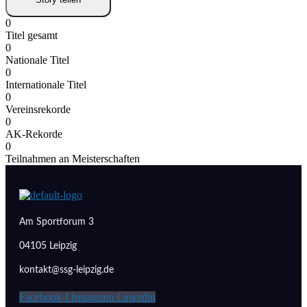
0
Titel gesamt
0
Nationale Titel
0
Internationale Titel
0
Vereinsrekorde
0
AK-Rekorde
0
Teilnahmen an Meisterschaften
Am Sportforum 3
04105 Leipzig
kontakt@ssg-leipzig.de
Facebook-f
Instagram
Linkedin