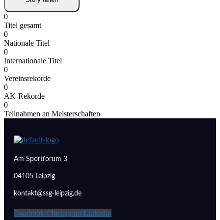
0
Titel gesamt
0
Nationale Titel
0
Internationale Titel
0
Vereinsrekorde
0
AK-Rekorde
0
Teilnahmen an Meisterschaften
Am Sportforum 3
04105 Leipzig
kontakt@ssg-leipzig.de
Facebook-f
Instagram
Linkedin