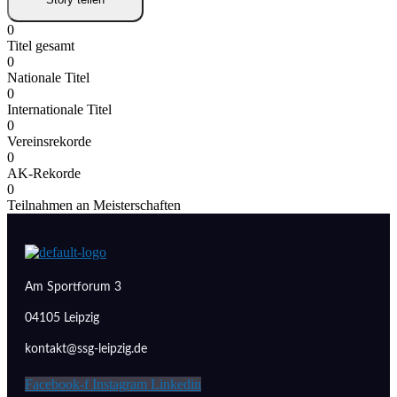
0
Titel gesamt
0
Nationale Titel
0
Internationale Titel
0
Vereinsrekorde
0
AK-Rekorde
0
Teilnahmen an Meisterschaften
Am Sportforum 3
04105 Leipzig
kontakt@ssg-leipzig.de
Facebook-f
Instagram
Linkedin