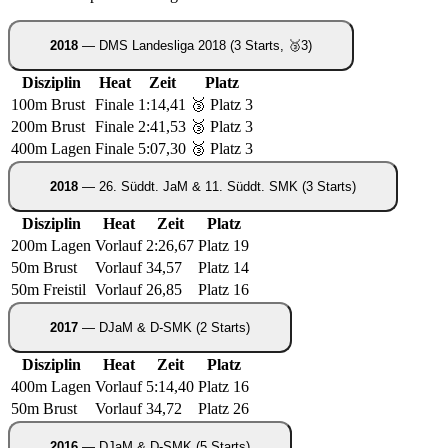
2018
— DMS Landesliga 2018
(3 Starts, 🥉3)
Disziplin
Heat
Zeit
Platz
100m Brust
Finale
1:14,41
🥉 Platz 3
200m Brust
Finale
2:41,53
🥉 Platz 3
400m Lagen
Finale
5:07,30
🥉 Platz 3
2018
— 26. Süddt. JaM & 11. Süddt. SMK
(3 Starts)
Disziplin
Heat
Zeit
Platz
200m Lagen
Vorlauf
2:26,67
Platz 19
50m Brust
Vorlauf
34,57
Platz 14
50m Freistil
Vorlauf
26,85
Platz 16
2017
— DJaM & D-SMK
(2 Starts)
Disziplin
Heat
Zeit
Platz
400m Lagen
Vorlauf
5:14,40
Platz 16
50m Brust
Vorlauf
34,72
Platz 26
2016
— DJaM & D-SMK
(5 Starts)