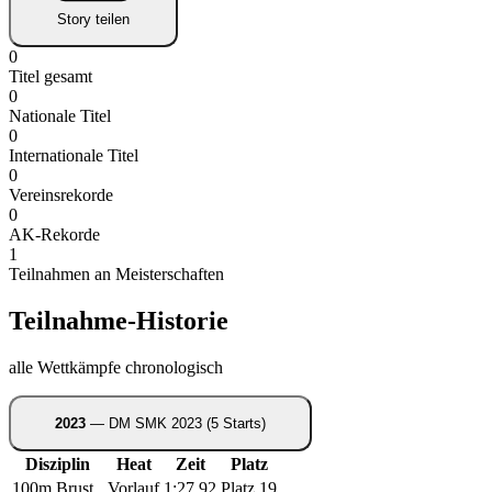
Story teilen
0
Titel gesamt
0
Nationale Titel
0
Internationale Titel
0
Vereinsrekorde
0
AK-Rekorde
1
Teilnahmen an Meisterschaften
Teilnahme-Historie
alle Wettkämpfe chronologisch
2023
— DM SMK 2023
(5 Starts)
Disziplin
Heat
Zeit
Platz
100m Brust
Vorlauf
1:27,92
Platz 19