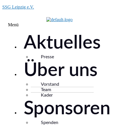
SSG Leipzig e.V.
Menü
Aktuelles
Presse
Über uns
Vorstand
Team
Kader
Sponsoren
Spenden