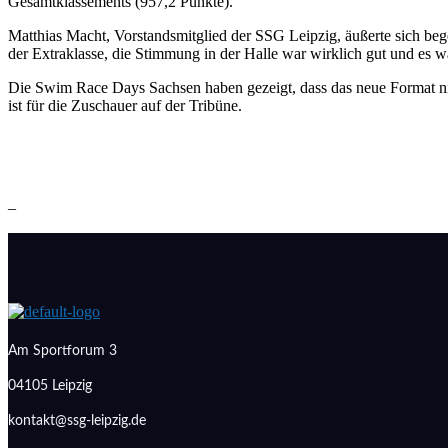
Gesamtklassements (957,2 Punkte).
Matthias Macht, Vorstandsmitglied der SSG Leipzig, äußerte sich begei
der Extraklasse, die Stimmung in der Halle war wirklich gut und es w
Die Swim Race Days Sachsen haben gezeigt, dass das neue Format nich
ist für die Zuschauer auf der Tribüne.
–
Am Sportforum 3
04105 Leipzig
kontakt@ssg-leipzig.de