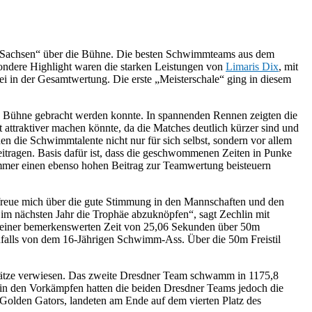
s Sachsen“ über die Bühne. Die besten Schwimmteams aus dem
ndere Highlight waren die starken Leistungen von
Limaris Dix
, mit
ei in der Gesamtwertung. Die erste „Meisterschale“ ging in diesem
e Bühne gebracht werden konnte. In spannenden Rennen zeigten die
ttraktiver machen könnte, da die Matches deutlich kürzer sind und
en die Schwimmtalente nicht nur für sich selbst, sondern vor allem
itragen. Basis dafür ist, dass die geschwommenen Zeiten in Punke
immer einen ebenso hohen Beitrag zur Teamwertung beisteuern
h freue mich über die gute Stimmung in den Mannschaften und den
n im nächsten Jahr die Trophäe abzuknöpfen“, sagt Zechlin mit
In einer bemerkenswerten Zeit von 25,06 Sekunden über 50m
benfalls von dem 16-Jährigen Schwimm-Ass. Über die 50m Freistil
Plätze verwiesen. Das zweite Dresdner Team schwamm in 1175,8
, in den Vorkämpfen hatten die beiden Dresdner Teams jedoch die
Golden Gators, landeten am Ende auf dem vierten Platz des