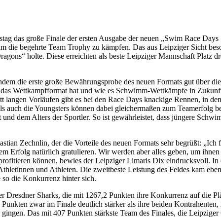
stag das große Finale der ersten Ausgabe der neuen „Swim Race Day
m die begehrte Team Trophy zu kämpfen. Das aus Leipziger Sicht beso
agons“ holte. Diese erreichten als beste Leipziger Mannschaft Platz dr
hdem die erste große Bewährungsprobe des neuen Formats gut über di
 das Wettkampfformat hat und wie es Schwimm-Wettkämpfe in Zukunft a
tt langen Vorläufen gibt es bei den Race Days knackige Rennen, in den
als auch die Youngsters können dabei gleichermaßen zum Teamerfolg be
nd dem Alters der Sportler. So ist gewährleistet, dass jüngere Schw
astian Zechnlin, der die Vorteile des neuen Formats sehr begrüßt: „Ic
em Erfolg natürlich gratulieren. Wir werden aber alles geben, um ihne
profitieren können, bewies der Leipziger Limaris Dix eindrucksvoll. 
er Athletinnen und Athleten. Die zweitbeste Leistung des Feldes kam e
 so die Konkurrenz hinter sich.
der Dresdner Sharks, die mit 1267,2 Punkten ihre Konkurrenz auf die 
Punkten zwar im Finale deutlich stärker als ihre beiden Kontrahenten
ngen. Das mit 407 Punkten stärkste Team des Finales, die Leipziger 