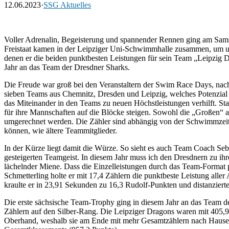
12.06.2023
·
SSG Aktuelles
Voller Adrenalin, Begeisterung und spannender Rennen ging am Sam
Freistaat kamen in der Leipziger Uni-Schwimmhalle zusammen, um u
denen er die beiden punktbesten Leistungen für sein Team „Leipzig Dr
Jahr an das Team der Dresdner Sharks.
Die Freude war groß bei den Veranstaltern der Swim Race Days, nac
sieben Teams aus Chemnitz, Dresden und Leipzig, welches Potenzial
das Miteinander in den Teams zu neuen Höchstleistungen verhilft. Sta
für ihre Mannschaften auf die Blöcke steigen. Sowohl die „Großen“ 
umgerechnet werden. Die Zähler sind abhängig von der Schwimmzeit u
können, wie ältere Teammitglieder.
In der Kürze liegt damit die Würze. So sieht es auch Team Coach Seb
gesteigerten Teamgeist. In diesem Jahr muss ich den Dresdnern zu ihr
lächelnder Miene. Dass die Einzelleistungen durch das Team-Format 
Schmetterling holte er mit 17,4 Zählern die punktbeste Leistung all
kraulte er in 23,91 Sekunden zu 16,3 Rudolf-Punkten und distanzierte
Die erste sächsische Team-Trophy ging in diesem Jahr an das Team 
Zählern auf den Silber-Rang. Die Leipziger Dragons waren mit 405,9 
Oberhand, weshalb sie am Ende mit mehr Gesamtzählern nach Hause gi